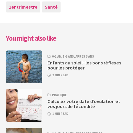
1er trimestre
Santé
You might also like
0-1 AN
,
1-3 ANS
,
APRÈS 3 ANS
Enfants au soleil : les bons réflexes
pour les protéger
2 MIN READ
PRATIQUE
Calculez votre date d’ovulation et
vos jours de fécondité
1 MIN READ