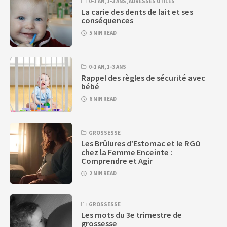
0-1 AN
,
1-3 ANS
,
ADRESSES UTILES
La carie des dents de lait et ses
conséquences
5 MIN READ
0-1 AN
,
1-3 ANS
Rappel des règles de sécurité avec
bébé
6 MIN READ
GROSSESSE
Les Brûlures d’Estomac et le RGO
chez la Femme Enceinte :
Comprendre et Agir
2 MIN READ
GROSSESSE
Les mots du 3e trimestre de
grossesse